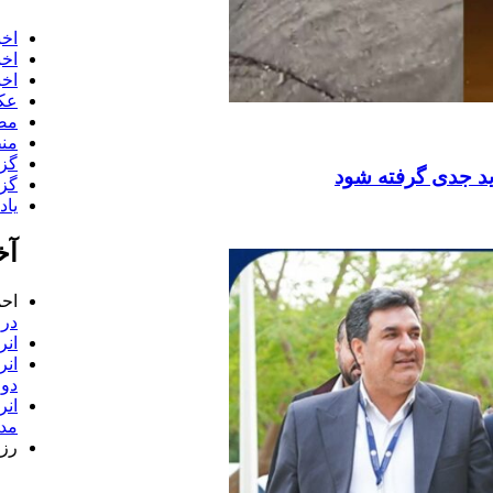
اخب
اخب
اخب
عک
مص
منط
گز
ید جدی گرفته شود
گز
یا
آخ
اح
در
انر
انر
دور
انر
مدی
رز