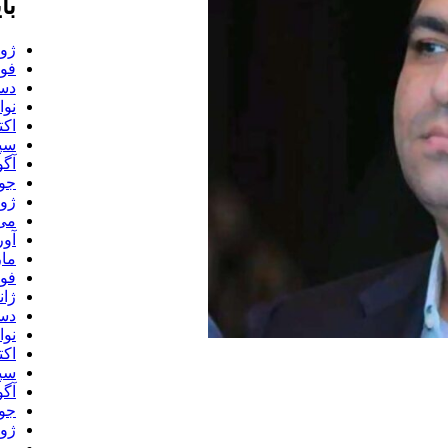
با
ژوئن
فوری
دسام
نوامب
اکتبر
سپتا
آگوس
جولا
ژوئن
می 25
آوری
مارس
فوری
ژانوی
دسام
نوامب
اکتبر
سپتا
آگوس
جولا
ژوئن