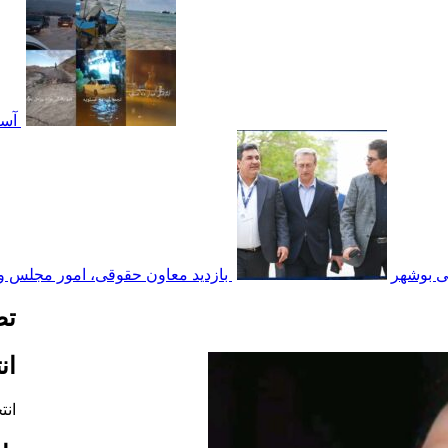
آسی
می بوشهر
بازدید معاون حقوقی، امور مجلس و 
تص
ان
انت