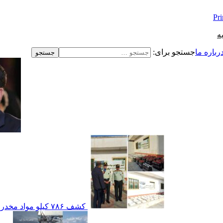
Pr
ه
رباره ما
جستجو برای:
کشف ۷۸۶ کیلو مواد مخدر از نوع تریاک در عسلویه،انهدام محموله مواد مخدر در تانکر حامل گاز