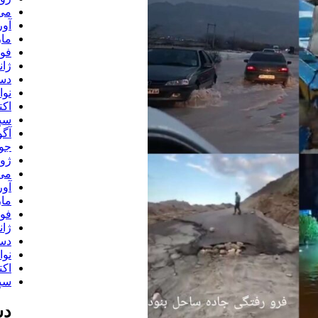
می 20
آوری
مارس
فوری
ژانوی
دسام
نوامب
اکتبر
سپتا
آگوس
جولا
ژوئن
می 19
آوری
مارس
فوری
ژانوی
دسام
نوامب
اکتبر
سپتا
دس