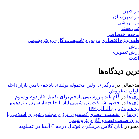
ار شهر
ار شهرستان
ار ورزشی
س هفته
احبه اختصاصی
قه ویژه اقتصادی پارس و تاسیسات گازی و پتروشیمی
ارش
ارش تصویری
داشت
رین دیدگاه‌ها
مدجمالي
در
بارگیری اولین محموله تولیدی پادجم/ تامین بازار داخلی
 اولویت فروش
ژی ها
در
گام بلند پتروشیمی پادجم برای تکمیل فاز دوم و سوم
ژی ها
در
حضور شرکت پتروشیمی آپادانا خلیج فارس در پانزدهمین
ه همایش بین المللی IPF
ژی ها
در
نشست اعضای کمسیون انرژی مجلس شورای اسلامی با
ران صنعت نفت و گاز و پتروشیمی
مجو
در
پایان کلاس مربیگری فوتبال درجه C آسیا در عسلویه