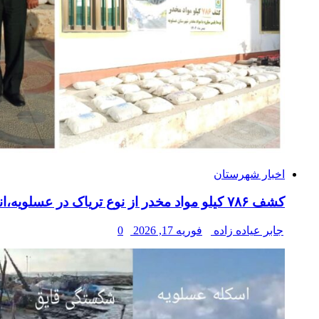
اخبار شهرستان
کشف ۷۸۶ کیلو مواد مخدر از نوع تریاک در عسلویه،انهدام محموله مواد مخدر در تانکر حامل گاز
جابر عیاده زاده
فوریه 17, 2026
0